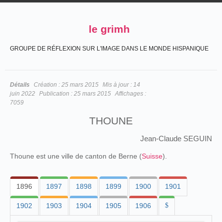
le grimh
GROUPE DE RÉFLEXION SUR L'IMAGE DANS LE MONDE HISPANIQUE
Détails
Création :
25 mars 2015
Mis à jour :
14
juin 2022
Publication :
25 mars 2015
Affichages :
7059
THOUNE
Jean-Claude SEGUIN
Thoune est une ville de canton de Berne (
Suisse
).
1896
1897
1898
1899
1900
1901
1902
1903
1904
1905
1906
$