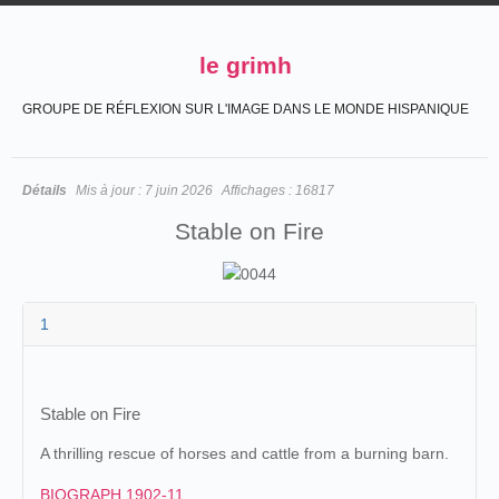
le grimh
GROUPE DE RÉFLEXION SUR L'IMAGE DANS LE MONDE HISPANIQUE
Détails
Mis à jour :
7 juin 2026
Affichages :
16817
Stable on Fire
1
Stable on Fire
A thrilling rescue of horses and cattle from a burning barn.
BIOGRAPH 1902-11