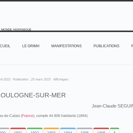
E MONDE HISPANIQUE
CUEIL
LE GRIMH
MANIFESTATIONS
PUBLICATIONS
ril 2022
Publication :
25 mars 2015
Affichages :
BOULOGNE-SUR-MER
Jean-Claude SEGUI
as-de-Calais (
France
), compte 44.906 habitants (1894).