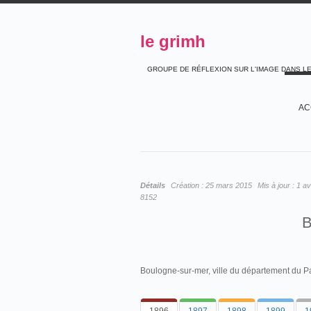
le grimh
GROUPE DE RÉFLEXION SUR L'IMAGE DANS L
AC
Détails
Création :
25 mars 2015
Mis à jour :
1 av
8152
Boulogne-sur-mer, ville du département du P