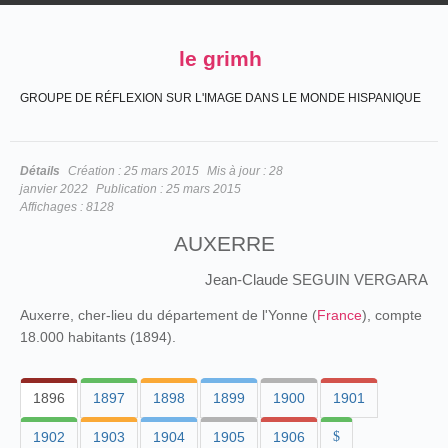
le grimh
GROUPE DE RÉFLEXION SUR L'IMAGE DANS LE MONDE HISPANIQUE
Détails
Création :
25 mars 2015
Mis à jour :
28
janvier 2022
Publication :
25 mars 2015
Affichages :
8128
AUXERRE
Jean-Claude SEGUIN VERGARA
Auxerre, cher-lieu du département de l'Yonne (
France
), compte
18.000 habitants (1894).
1896
1897
1898
1899
1900
1901
1902
1903
1904
1905
1906
$