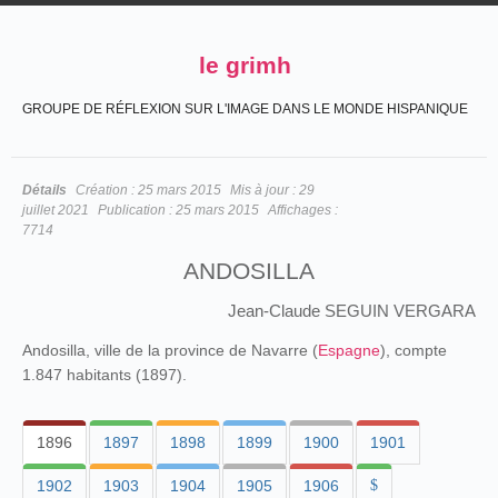
le grimh
GROUPE DE RÉFLEXION SUR L'IMAGE DANS LE MONDE HISPANIQUE
Détails
Création :
25 mars 2015
Mis à jour :
29
juillet 2021
Publication :
25 mars 2015
Affichages :
7714
ANDOSILLA
Jean-Claude SEGUIN VERGARA
Andosilla, ville de la province de Navarre (
Espagne
), compte
1.847 habitants (1897).
1896
1897
1898
1899
1900
1901
1902
1903
1904
1905
1906
$