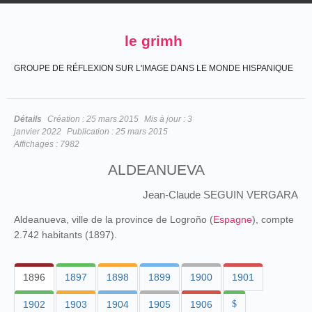
le grimh
GROUPE DE RÉFLEXION SUR L'IMAGE DANS LE MONDE HISPANIQUE
Détails
Création :
25 mars 2015
Mis à jour :
3
janvier 2022
Publication :
25 mars 2015
Affichages :
7982
ALDEANUEVA
Jean-Claude SEGUIN VERGARA
Aldeanueva, ville de la province de Logroño (
Espagne
), compte
2.742 habitants (1897).
1896
1897
1898
1899
1900
1901
1902
1903
1904
1905
1906
$