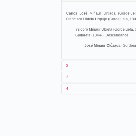
Carlos José Miñaur Urtiaga (Gordejuel
Francisca Ubieta Urquijo (Gordejuela, 18
Ysidoro Miñaur Ubieta (Gordejuela, 
Gallareta (1844-). Descendance:
José Miñaur Olózaga
(Gordeju
2
3
José Miñaur, instalado en
Bilbao
, es el 
4
¿Quo Vadis? situado en Bidebarrieta,núm. 
nuevo local cinematográfico, en la Gran V