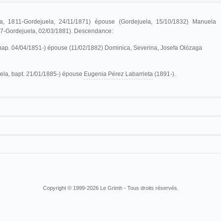
a, 1811-Gordejuela, 24/11/1871) épouse (Gordejuela, 15/10/1832) Manuela
07-Gordejuela, 02/03/1881). Descendance:
bap. 04/04/1851-) épouse (11/02/1882) Dominica, Severina, Josefa Olózaga
ela, bapt. 21/01/1885-) épouse
Eugenia Pérez Labarrieta
(1891-).
gerente de la Sociedad Anónima Quo Vadis y administra el salón cinematográfico
6. y activo entre mayo y octubre de 1902. Más tarde, en agosto de 1906, abre un
ía 44, que lleva su nombre: Cinematógrafo Miñaur. En 1933, vive en Santurce.
Copyright © 1999-2026 Le Grimh - Tous droits réservés.