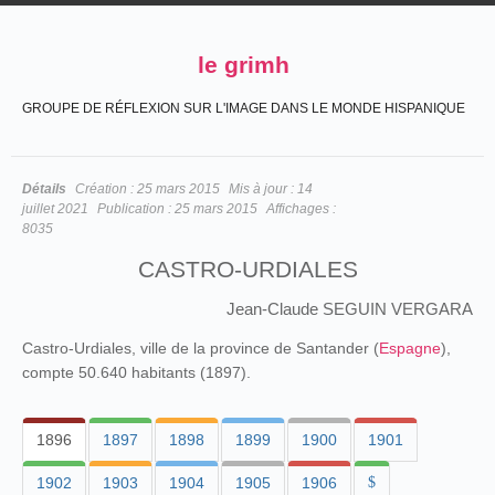
le grimh
GROUPE DE RÉFLEXION SUR L'IMAGE DANS LE MONDE HISPANIQUE
Détails
Création :
25 mars 2015
Mis à jour :
14
juillet 2021
Publication :
25 mars 2015
Affichages :
8035
CASTRO-URDIALES
Jean-Claude SEGUIN VERGARA
Castro-Urdiales, ville de la province de Santander (
Espagne
),
compte 50.640 habitants (1897).
1896
1897
1898
1899
1900
1901
1902
1903
1904
1905
1906
$