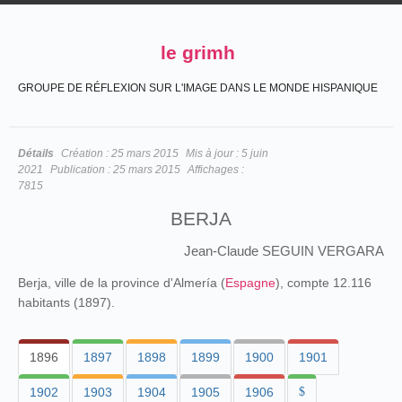
le grimh
GROUPE DE RÉFLEXION SUR L'IMAGE DANS LE MONDE HISPANIQUE
Détails
Création :
25 mars 2015
Mis à jour :
5 juin
2021
Publication :
25 mars 2015
Affichages :
7815
BERJA
Jean-Claude SEGUIN VERGARA
Berja, ville de la province d'Almería (
Espagne
), compte 12.116
habitants (1897).
1896
1897
1898
1899
1900
1901
1902
1903
1904
1905
1906
$