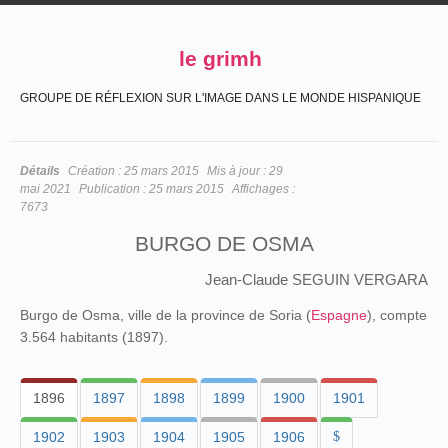
le grimh
GROUPE DE RÉFLEXION SUR L'IMAGE DANS LE MONDE HISPANIQUE
Détails
Création :
25 mars 2015
Mis à jour :
29
mai 2021
Publication :
25 mars 2015
Affichages :
7673
BURGO DE OSMA
Jean-Claude SEGUIN VERGARA
Burgo de Osma, ville de la province de Soria (
Espagne
), compte
3.564 habitants (1897).
1896
1897
1898
1899
1900
1901
1902
1903
1904
1905
1906
$