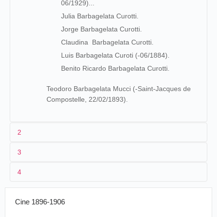
06/1929)...
Julia Barbagelata Curotti.
Jorge Barbagelata Curotti.
Claudina Barbagelata Curotti.
Luis Barbagelata Curoti (-06/1884).
Benito Ricardo Barbagelata Curotti.
Teodoro Barbagelata Mucci (-Saint-Jacques de
Compostelle, 22/02/1893).
2
3
El patriarca de la familia, Carlos Juan Barbagelata es
4
cristalero de profesión. En los años 1850, está con otros
miembros de su famila (Mucci-Barbagelata) en
Francia
,
donde se dedica al comercio del cristal:
12/1860-
Elaborac
Cine 1896-1906
Espagne
Madrid
Alcalá, 27
08/1861
de vidrio