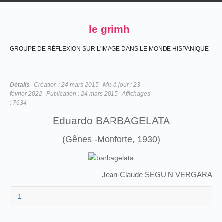
le grimh
GROUPE DE RÉFLEXION SUR L'IMAGE DANS LE MONDE HISPANIQUE
Détails
Création :
24 mars 2015
Mis à jour :
23
février 2022
Publication :
24 mars 2015
Affichages
:
7634
Eduardo BARBAGELATA
(Gênes -Monforte, 1930)
Jean-Claude SEGUIN VERGARA
1