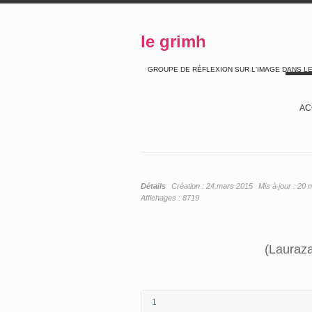
le grimh
GROUPE DE RÉFLEXION SUR L'IMAGE DANS L
AC
Détails
Création :
24 mars 2015
Mis à jour :
20 
Affichages :
8719
(Lauraza
1