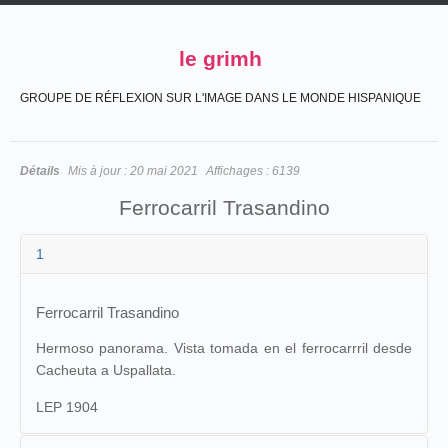
le grimh
GROUPE DE RÉFLEXION SUR L'IMAGE DANS LE MONDE HISPANIQUE
Détails
Mis à jour :
20 mai 2021
Affichages :
6139
Ferrocarril Trasandino
1
Ferrocarril Trasandino
Hermoso panorama. Vista tomada en el ferrocarrril desde
Cacheuta a Uspallata.
LEP 1904