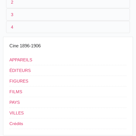
2
3
1
Lepage
2313-2314
4
2
Eugène Py
,
Enrique Casellas
3
05/1902
40 m
Cine 1896-1906
4
Argentine
APPAREILS
ÉDITEURS
FIGURES
FILMS
PAYS
VILLES
Crédits