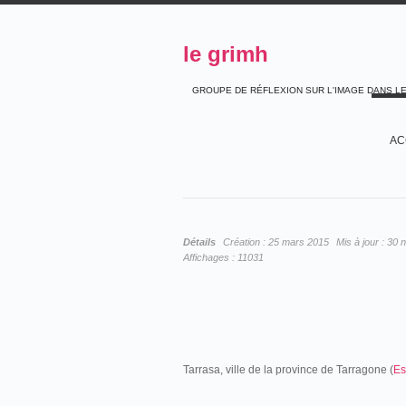
le grimh
GROUPE DE RÉFLEXION SUR L'IMAGE DANS L
AC
Détails
Création :
25 mars 2015
Mis à jour :
30 
Affichages :
11031
Tarrasa, ville de la province de Tarragone (
Es