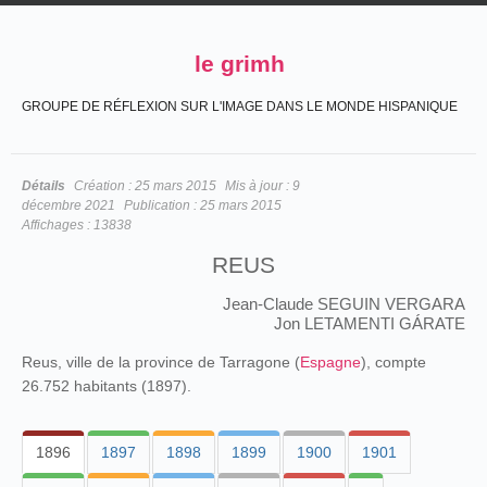
le grimh
GROUPE DE RÉFLEXION SUR L'IMAGE DANS LE MONDE HISPANIQUE
Détails
Création :
25 mars 2015
Mis à jour :
9
décembre 2021
Publication :
25 mars 2015
Affichages :
13838
REUS
Jean-Claude SEGUIN VERGARA
Jon LETAMENTI GÁRATE
Reus, ville de la province de Tarragone (
Espagne
), compte
26.752 habitants (1897).
1896
1897
1898
1899
1900
1901