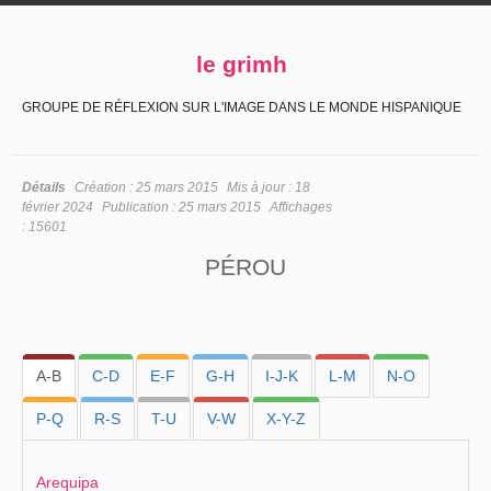
le grimh
GROUPE DE RÉFLEXION SUR L'IMAGE DANS LE MONDE HISPANIQUE
Détails
Création :
25 mars 2015
Mis à jour :
18
février 2024
Publication :
25 mars 2015
Affichages
:
15601
PÉROU
A-B
C-D
E-F
G-H
I-J-K
L-M
N-O
P-Q
R-S
T-U
V-W
X-Y-Z
Arequipa