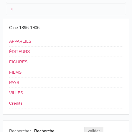
Francisco Hernández presenta un cinematógrafo en el
4
Retiro de
Madrid
durante la feria de mayo de 1902.
05/1902
Espagne
Madrid
Retiro
Cinematógrafo
Cine 1896-1906
APPAREILS
ÉDITEURS
FIGURES
FILMS
PAYS
VILLES
Crédits
Rechercher