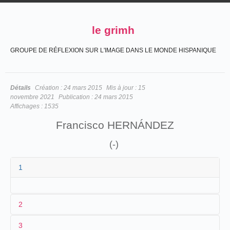
le grimh
GROUPE DE RÉFLEXION SUR L'IMAGE DANS LE MONDE HISPANIQUE
Détails
Création :
24 mars 2015
Mis à jour :
15
novembre 2021
Publication :
24 mars 2015
Affichages :
1535
Francisco HERNÁNDEZ
(-)
1
2
3