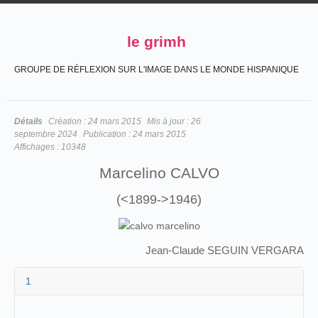
le grimh
GROUPE DE RÉFLEXION SUR L'IMAGE DANS LE MONDE HISPANIQUE
Détails
Création :
24 mars 2015
Mis à jour :
26
septembre 2024
Publication :
24 mars 2015
Affichages :
10348
Marcelino CALVO
(<1899->1946)
Jean-Claude SEGUIN VERGARA
1