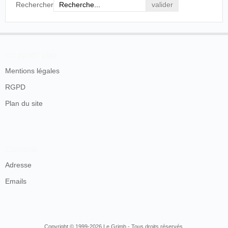
J. A. CABERO.
Rechercher
El heraldo de Madrid
, Madrid, 17 de julio de 1935,
p. 5.
En savoir plus
No disponemos de informaciones directas que puedan
confirmar lo que comenta Cabero, aunque lo cierto es
Mentions légales
que
Estanislao Bravo
está en el país vecino durante unos
RGPD
cuatro años, hasta que vende el Palais de l'Électricité a un
feriante francés,
M. Bonnet
. Marcelino Calvo sigue dos
Plan du site
años más con los nuevos dueños del pabellón:
Cinco años duró su permanencia al lado de
Bravo, y al traspasar éste su negocio, Marcelino
Contacts
Calvo aún estuvo dos años con el nuevo propietario.
Adresse
El heraldo de Madrid, Madrid, 17 de julio de 1935,
Emails
p. 5.
De esa época se conserva precisamente una fotografía
que publica
El heraldo de Madrid
.
Copyright © 1999-2026 Le Grimh - Tous droits réservés.