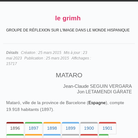
le grimh
GROUPE DE RÉFLEXION SUR L'IMAGE DANS LE MONDE HISPANIQUE
Détails
Création :
25 mars 2015
Mis à jour :
23
mai 2023
Publication :
25 mars 2015
Affichages :
15717
MATARO
Jean-Claude SEGUIN VERGARA
Jon LETAMENDI GÁRATE
Mataró, ville de la province de Barcelone (
Espagne
), compte
19.918 habitants (1897).
1896
1897
1898
1899
1900
1901