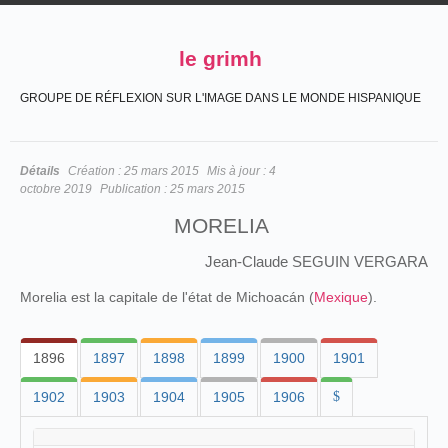
le grimh
GROUPE DE RÉFLEXION SUR L'IMAGE DANS LE MONDE HISPANIQUE
Détails
Création :
25 mars 2015
Mis à jour :
4
octobre 2019
Publication :
25 mars 2015
MORELIA
Jean-Claude SEGUIN VERGARA
Morelia est la capitale de l'état de Michoacán (
Mexique
).
1896
1897
1898
1899
1900
1901
1902
1903
1904
1905
1906
$