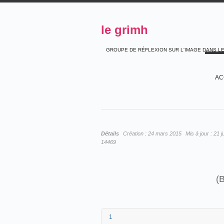
le grimh
GROUPE DE RÉFLEXION SUR L'IMAGE DANS L
AC
Détails
Création :
24 mars 2015
Mis à jour :
21 j
14469
(
1