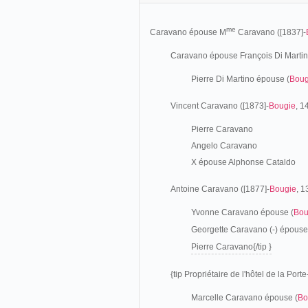
me
Caravano épouse M
Caravano ([1837]-
Caravano épouse François Di Marti
Pierre Di Martino épouse (
Boug
Vincent Caravano ([1873]-
Bougie
, 1
Pierre Caravano
Angelo Caravano
X épouse Alphonse Cataldo
Antoine Caravano ([1877]-
Bougie
, 
Yvonne Caravano épouse (
Bou
Georgette Caravano (-) épouse
Pierre Caravano{/tip }
{tip Propriétaire de l'hôtel de la Po
Marcelle Caravano épouse (
Bo