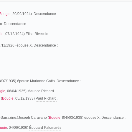
Bougie
, 20/09/1924). Descendance :
no. Descendance :
ie
, 07/12/1924) Elise Riveccio
4/11/1926) épouse X. Descendance :
13/07/1935) épouse Marianne Gatto. Descendance :
gie
, 06/04/1935)
Maurice Richard
.
 (
Bougie
, 05/12/1933)
Paul Richard
.
rte-Sarrazine.}Joseph Caravano
(
Bougie
, [04]/03/1938) épouse X. Descendance :
ugie
, 04/06/1936)
Édouard Palomarès