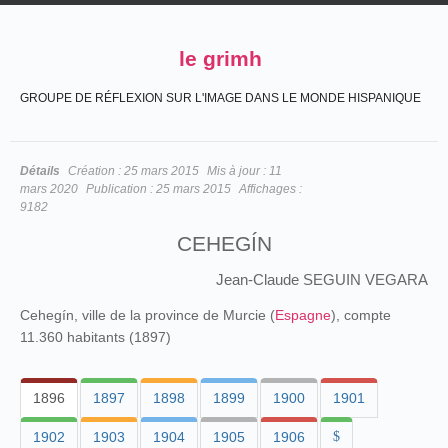
le grimh
GROUPE DE RÉFLEXION SUR L'IMAGE DANS LE MONDE HISPANIQUE
Détails
Création :
25 mars 2015
Mis à jour :
11
mars 2020
Publication :
25 mars 2015
Affichages :
9182
CEHEGÍN
Jean-Claude SEGUIN VEGARA
Cehegín, ville de la province de Murcie (
Espagne
), compte
11.360 habitants (1897)
1896
1897
1898
1899
1900
1901
1902
1903
1904
1905
1906
$