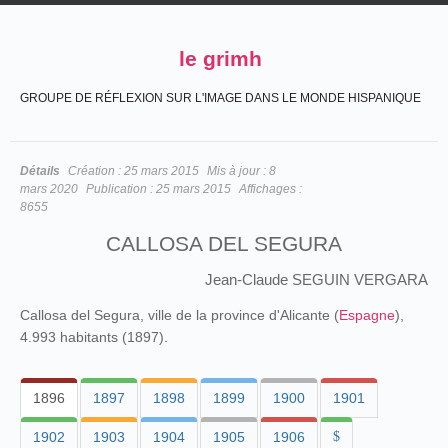
le grimh
GROUPE DE RÉFLEXION SUR L'IMAGE DANS LE MONDE HISPANIQUE
Détails
Création :
25 mars 2015
Mis à jour :
8
mars 2020
Publication :
25 mars 2015
Affichages :
8655
CALLOSA DEL SEGURA
Jean-Claude SEGUIN VERGARA
Callosa del Segura, ville de la province d'Alicante (
Espagne
),
4.993 habitants (1897).
1896
1897
1898
1899
1900
1901
1902
1903
1904
1905
1906
$