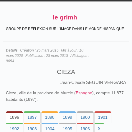
le grimh
GROUPE DE RÉFLEXION SUR L'IMAGE DANS LE MONDE HISPANIQUE
Détails
Création :
25 mars 2015
Mis à jour :
10
mars 2020
Publication :
25 mars 2015
Affichages :
9054
CIEZA
Jean-Claude SEGUIN VERGARA
Cieza, ville de la province de Murcie (
Espagne
), compte 11.877
habitants (1897).
1896
1897
1898
1899
1900
1901
1902
1903
1904
1905
1906
$