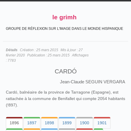
le grimh
GROUPE DE RÉFLEXION SUR L'IMAGE DANS LE MONDE HISPANIQUE
Détails
Création :
25 mars 2015
Mis à jour :
27
février 2020
Publication :
25 mars 2015
Affichages
:
7783
CARDÓ
Jean-Claude SEGUIN VERGARA
Cardó, balnéaire de la province de Tarragone (Espagne), est
rattachée à la commune de Benifallet qui compte 2054 habitants
(!897).
1896
1897
1898
1899
1900
1901