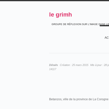
le grimh
GROUPE DE RÉFLEXION SUR L'IMAGE DANS L
AC
Détails
Création :
25 mars 2015
Mis à jour :
28 j
14117
Betanzos, ville de la province de La Corogne 