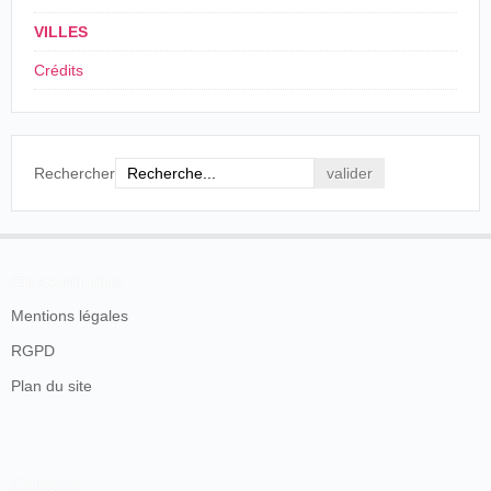
se ha
presentado.
VILLES
El Serpis
, Alcoy, viernes 18 de diciembre de
Crédits
1896, p. 2.
y
Rechercher
NOTAS TEATRALES
[...]
Para el próximo sábado, se está organizando una
función que, según todas las trazas, ha de
resultar un verdadero acontecimiento; pues a
En savoir plus
más de lo selecto de las obras teatrales, se
exhibirá durante los entreactos el cinematógravo
Mentions légales
[sic], espectáculo nunca visto en esta población,
y que constituye en nuestros días el paso más
RGPD
gigante de la ciencia moderna, aplicando al arte
Plan du site
de la fotografía, que por medio de ese feliz
procedimiento, resulta animada, con todos los
movimientos y accidentes de la vida real, que
copia con fidelidad asombrosa.
J.M.C.
Contacts