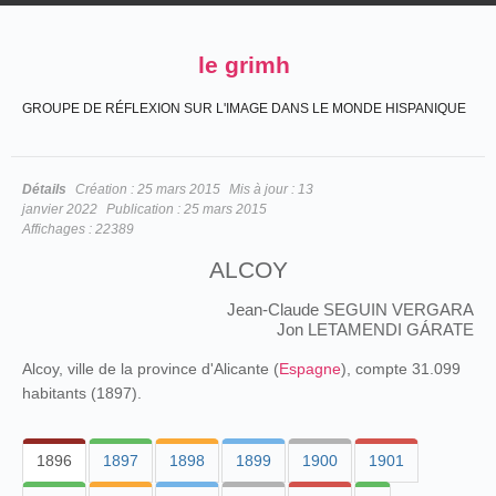
le grimh
GROUPE DE RÉFLEXION SUR L'IMAGE DANS LE MONDE HISPANIQUE
Détails
Création :
25 mars 2015
Mis à jour :
13
janvier 2022
Publication :
25 mars 2015
Affichages :
22389
ALCOY
Jean-Claude SEGUIN VERGARA
Jon LETAMENDI GÁRATE
Alcoy, ville de la province d'Alicante (
Espagne
), compte 31.099
habitants (1897).
1896
1897
1898
1899
1900
1901