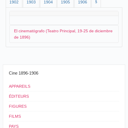
1902
1903
1904
1905
1906
$
El cinematógrafo (Teatro Principal, 19-25 de diciembre
de 1896)
El cinematógrafo que se presenta en Alcoy en
diciembre es el que viene de
Murcia
aunque no llega
con la compañía de Casto Casielles. El operador
Cine 1896-1906
podría ser
Adolfo [Arrengo]
que anteriormente ha
manejado el aparato. La inauguración se anuncia dos
veces el mismo día en
El Serpis
:
APPAREILS
ÉDITEURS
El sábado por la noche, se exhibirá en
nuestro teatro Principal, durante los entreactos,
FIGURES
el Cinematógrafo o la fotografía animada,
FILMS
maravilloso adelanto de las ciencias modernas,
que tantos aplausos ha alcanzado, y que tan feliz
PAYS
acogida ha tenido en todas las poblaciones donde