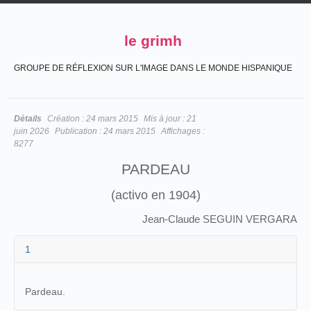
le grimh
GROUPE DE RÉFLEXION SUR L'IMAGE DANS LE MONDE HISPANIQUE
Détails
Création :
24 mars 2015
Mis à jour :
21
juin 2026
Publication :
24 mars 2015
Affichages :
8277
PARDEAU
(activo en 1904)
Jean-Claude SEGUIN VERGARA
1
Pardeau.