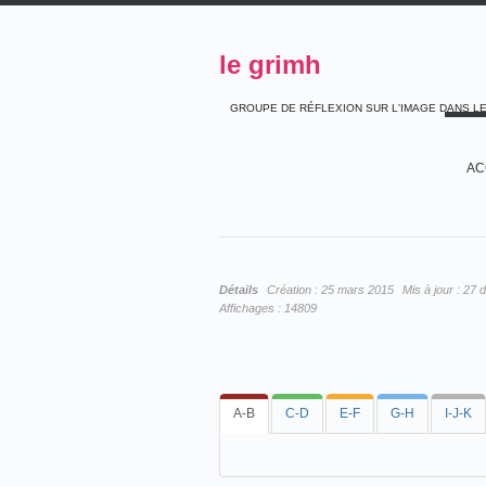
le grimh
GROUPE DE RÉFLEXION SUR L'IMAGE DANS L
AC
Détails
Création :
25 mars 2015
Mis à jour :
27 
Affichages :
14809
A-B
C-D
E-F
G-H
I-J-K