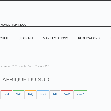
E MONDE HISPANIQUE
CUEIL
LE GRIMH
MANIFESTATIONS
PUBLICATIONS
décembre 2019
Publication :
25 mars 2015
AFRIQUE DU SUD
L-M
N-O
P-Q
R-S
T-U
V-W
X-Y-Z