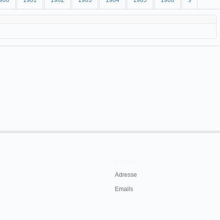
900
1901
1902
1903
1904
1905
1906
$
Contacts
Adresse
Emails