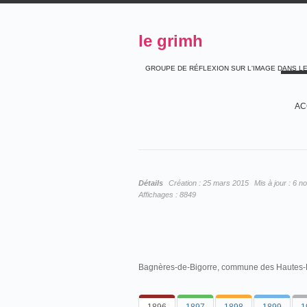
le grimh
GROUPE DE RÉFLEXION SUR L'IMAGE DANS L
AC
Détails
Création :
25 mars 2015
Mis à jour :
6 n
Affichages :
8849
Bagnères-de-Bigorre, commune des Hautes-