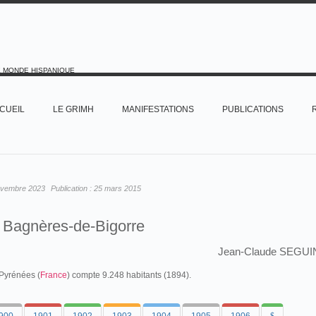
E MONDE HISPANIQUE
CUEIL
LE GRIMH
MANIFESTATIONS
PUBLICATIONS
ovembre 2023
Publication :
25 mars 2015
Bagnères-de-Bigorre
Jean-Claude SEGUI
Pyrénées (
France
) compte 9.248 habitants (1894).