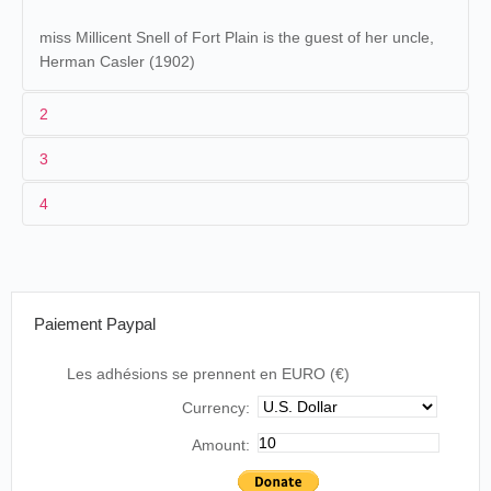
miss Millicent Snell of Fort Plain is the guest of her uncle,
Herman Casler (1902)
2
3
Les origines (1867-1893)
4
En
1855
et en
1860
, la famille est recensée à Somonauk
(Illinois) où le père, David E. Casler, exerce la profession
de fermier. En 1863, il figure sur les
listes de recrutement
de la guerre de Sécession. Herman Casler est né
à Sandwich (Illinois) et a grandi à Fort Plain (New York). On
Paiement Paypal
connaît peu de choses de son enfance et de ses premières
années :
Les adhésions se prennent en EURO (€)
Currency:
Herman Casler was born March 12, 1867, at
Sandwich, Ill., being the son of David E. and
Amount:
Margaret I. Casler. He received a common school
education, and entered up on business as a