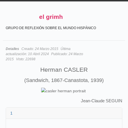
el grimh
GRUPO DE REFLEXIÓN SOBRE EL MUNDO HISPÁNICO
Detalles
Creado:
24 Marzo 2015
Última
actualización:
10 Abril 2024
Publicado:
24 Marzo
2015
Visto:
22698
Herman CASLER
(Sandwich, 1867-Canastota, 1939)
Jean-Claude SEGUIN
1