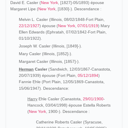
David E. Casler (
New York
, [1827]-05/1893) épouse
Margaret Lipe (
New York
, [1830]-). Descendance :
Melvin L. Casler (Illinois, 08/02/1848-Fort Plain,
22/12/1927
) épouse (
New York
,
07/01/1919
) Mary
Ellen Edwards (Ephratah, 07/02/1842-Fort Plain,
01/10/1922).
Joseph W. Casler (Illinois, [1849]-).
Mary Casler (Illinois, [1852]-).
Margaret Casler (Illinois, [1857]-).
Herman
Casler
(Sandwich, 12/03/1867-Canastota,
20/07/1939) épouse (Fort Plain,
05/12/1894
)
Fannie Ehle
(Port Plain, 12/05/1869-Canastota,
15/06/1947). Descendance:
Harry
Ehle Casler (Canastota,
29/01/1900
-
Hancock, 03/04/1998) épouse Estella Roberts
(
New York
, 1900-). Descendance :
Catherine Roberts Casler (Syracuse,