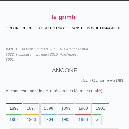
le grimh
GROUPE DE RÉFLEXION SUR L'IMAGE DANS LE MONDE HISPANIQUE
Détails
Création :
25 mars 2015
Mis à jour :
11 mai
2022
Publication :
25 mars 2015
Affichages :
8661
ANCONE
Jean-Claude SEGUIN
Ancone est une ville de la région des Marches (
Italie
).
1896
1897
1898
1899
1900
1901
1902
1903
1904
1905
1906
$