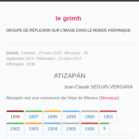
le grimh
GROUPE DE RÉFLEXION SUR L'IMAGE DANS LE MONDE HISPANIQUE
Détails
Création :
25 mars 2015
Mis à jour :
29
septembre 2019
Publication :
25 mars 2015
Affichages :
8336
ATIZAPÁN
Jean-Claude SEGUIN VERGARA
Atizapán est une commune de l'état de Mexico (
Mexique
)
1896
1897
1898
1899
1900
1901
1902
1903
1904
1905
1906
$