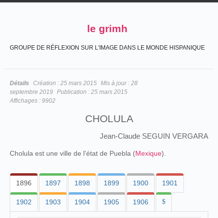
le grimh
GROUPE DE RÉFLEXION SUR L'IMAGE DANS LE MONDE HISPANIQUE
Détails
Création :
25 mars 2015
Mis à jour :
28
septembre 2019
Publication :
25 mars 2015
Affichages :
9902
CHOLULA
Jean-Claude SEGUIN VERGARA
Cholula est une ville de l'état de Puebla (
Mexique
).
1896
1897
1898
1899
1900
1901
1902
1903
1904
1905
1906
$