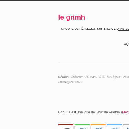
le grimh
GROUPE DE RÉFLEXION SUR L'IMAGE DANS L
AC
Détails
Création :
25 mars 2015
Mis à jour :
28 
Affichages :
9910
Cholula est une ville de l'état de Puebla (
Mex