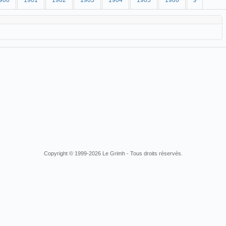
900
1901
1902
1903
1904
1905
1906
$
Copyright © 1999-2026 Le Grimh - Tous droits réservés.