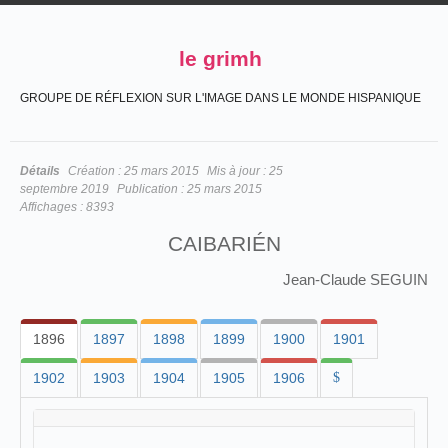
le grimh
GROUPE DE RÉFLEXION SUR L'IMAGE DANS LE MONDE HISPANIQUE
Détails
Création :
25 mars 2015
Mis à jour :
25
septembre 2019
Publication :
25 mars 2015
Affichages :
8393
CAIBARIÉN
Jean-Claude SEGUIN
1896
1897
1898
1899
1900
1901
1902
1903
1904
1905
1906
$