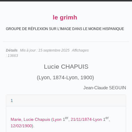
le grimh
GROUPE DE RÉFLEXION SUR L'IMAGE DANS LE MONDE HISPANIQUE
Détails
Mis à jour :
15 septembre 2025
Affichages
:
13663
Lucie CHAPUIS
(Lyon, 1874-Lyon, 1900)
Jean-Claude SEGUIN
1
er
er
Marie, Lucie Chapuis
(
Lyon
1
,
21/11/1874
-
Lyon
1
,
12/02/1900
).