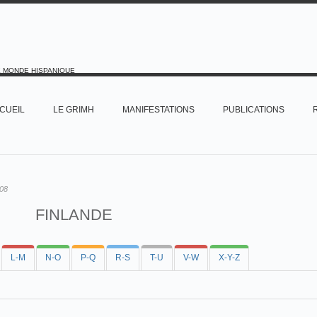
E MONDE HISPANIQUE
CUEIL
LE GRIMH
MANIFESTATIONS
PUBLICATIONS
08
FINLANDE
L-M
N-O
P-Q
R-S
T-U
V-W
X-Y-Z