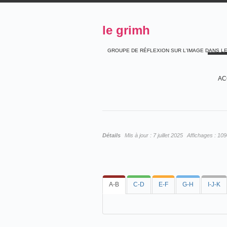
le grimh
GROUPE DE RÉFLEXION SUR L'IMAGE DANS L
AC
Détails
Mis à jour :
7 juillet 2025
Affichages :
109
A-B
C-D
E-F
G-H
I-J-K