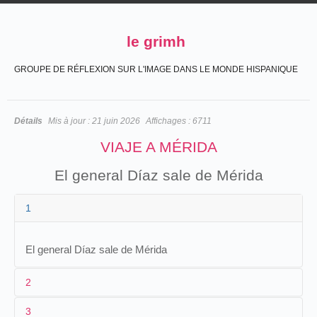
le grimh
GROUPE DE RÉFLEXION SUR L'IMAGE DANS LE MONDE HISPANIQUE
Détails
Mis à jour :
21 juin 2026
Affichages :
6711
VIAJE A MÉRIDA
El general Díaz sale de Mérida
1
El general Díaz sale de Mérida
2
3