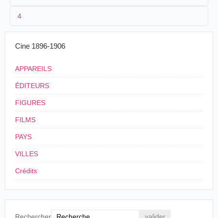
1
CCN
4
2
Salvador Toscano
17/03/1906
Mexique
,
Pachuca
Barreiro
/
Toscano
/
Pastor
3
09/02/1906
17/07/1906
Mexique
,
Puebla
CCN
Cine 1896-1906
REGRESO DEL PRESIDENTE
A pesar de los rumores que habían corrido, y no obsta
APPAREILS
la hora avanzada en que acabó anoche la fiestas 
Zodsil, el señor Presidente, on todos sus acompañant
ÉDITEURS
tomó el tren para Progreso hoy, viernes, a las ocho de
mañana.
FIGURES
La estación estaba henchida de concurrentes.
FILMS
El señor General Díaz, antes de partir, mostróse una 
más complacidísimo de las atenciones y fiestas de que
PAYS
sido objeto.
VILLES
El País, México, sábado 10 de febrero de 1906, p. 1.
Crédits
4
Mexique
,
Mérida
→
Progreso
Rechercher