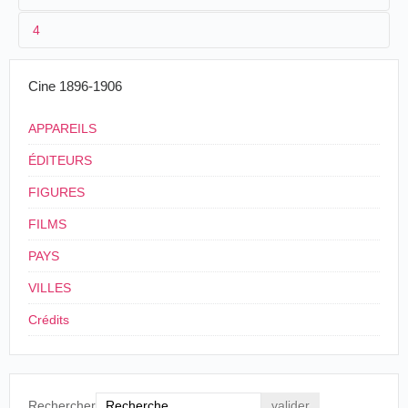
1
CCN
4
2
Salvador Toscano
17/03/1906
Mexique
,
Pachuca
Barreiro
/
Toscano
/
Pastor
3
05-10/02/1906
17/07/1906
Mexique
,
Puebla
CCN
Cine 1896-1906
[...] se organizó la comitiva con objeto de desfilar 
las principales calles, hasta la casa que había si
APPAREILS
galantemente ofrecida por el señor Don Sixto Garcí
para que sirviera de alojamiento visitante.
ÉDITEURS
Este paseo resultó vistosísimo, pues tomaron parte en
todas la personas que formaban la comitiva del señ
FIGURES
General Díaz. Los visitantes de honor eran conducidos
FILMS
elegantísimos carruajes descubiertos. A lo largo del Pa
Montejo se hallaban estacionadas las fuerzas del Estad
PAYS
los alumnos del Instituto Literario de Niños, de g
uniforme.
VILLES
En todo el trayecto fueron ovacionados hasta el delirio
señor General Díaz y su distinguida esposa. La inme
Crédits
multitud de pueblo que se agolpaba en el paseo y en 
calles prorrumpía en estruendosos aplausos.
El País, México, miércoles 7 de febrero de 1906, p. 1.
Rechercher