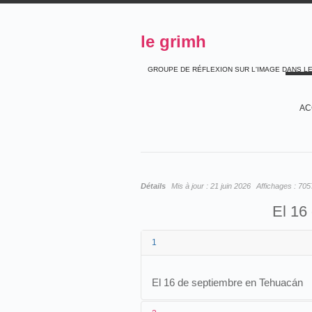
le grimh
GROUPE DE RÉFLEXION SUR L'IMAGE DANS L
AC
Détails
Mis à jour :
21 juin 2026
Affichages :
705
El 16
1
El 16 de septiembre en Tehuacán