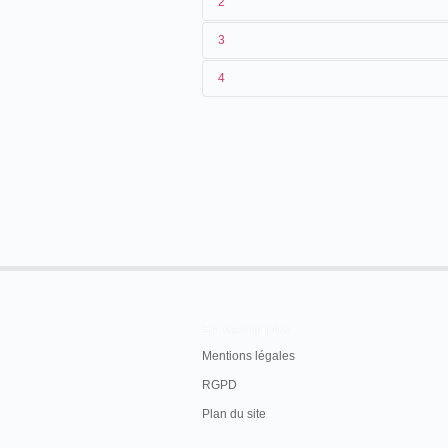
2
3
1
CCN
4
2
Salvador Toscano
20/09/1904
Mexique
,
Tehuacán
3
16/09/1904
4
Mexique
,
Tehuacán
En savoir plus
Mentions légales
RGPD
Plan du site