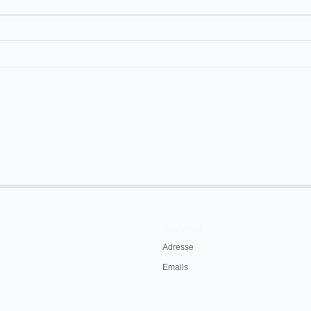
Barreiro
/
Toscano
El 16 de septiembre en Tehuacán
Contacts
Adresse
Emails