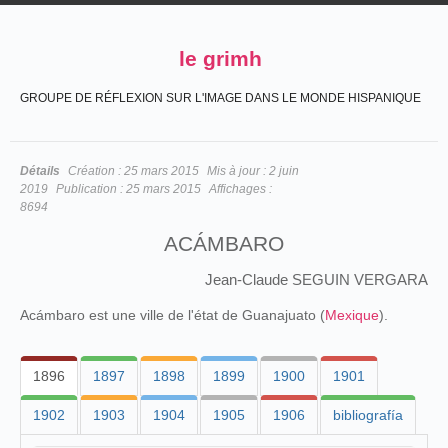
le grimh
GROUPE DE RÉFLEXION SUR L'IMAGE DANS LE MONDE HISPANIQUE
Détails
Création :
25 mars 2015
Mis à jour :
2 juin
2019
Publication :
25 mars 2015
Affichages :
8694
ACÁMBARO
Jean-Claude SEGUIN VERGARA
Acámbaro est une ville de l'état de Guanajuato (
Mexique
).
1896
1897
1898
1899
1900
1901
1902
1903
1904
1905
1906
bibliografía