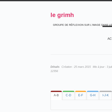
le grimh
GROUPE DE RÉFLEXION SUR L'IMAGE DANS L
AC
Détails
Création :
25 mars 2015
Mis à jour :
3 ju
12356
A-B
C-D
E-F
G-H
I-J-K