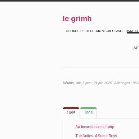
le grimh
GROUPE DE RÉFLEXION SUR L'IMAGE DANS L
AC
Détails
Mis à jour :
21 juin 2026
Affichages :
953
1895
1896
An Incandescent Lamp
The Antics of Some Boys