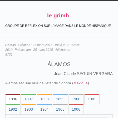
le grimh
GROUPE DE RÉFLEXION SUR L'IMAGE DANS LE MONDE HISPANIQUE
Détails
Création :
25 mars 2015
Mis à jour :
9 avril
2019
Publication :
25 mars 2015
Affichages :
8731
ÁLAMOS
Jean-Claude SEGUIN VERGARA
Álamos est une ville de l'état de Sonora (
Mexique
)
1896
1897
1898
1899
1900
1901
1902
1903
1904
1905
1906