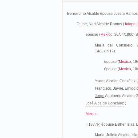
Bernardino Alcalde épouse Josefa Ramos
Felipe, Neri Alcalde Ramos (
Jalapa
,
épouse (
Mexico
, 30/04/1860)
B
María del Consuelo, Vi
14/11/1912
)
épouse (
Mexico
, 19
épouse (
Mexico
, 1
Ysaac Alcalde González (
Francisco, Javier, Emigdi
Jorge
Adulberto Alcalde G
José Alcalde González
(
Mexico
, [1877]-) épouse Esther Islas.
María, Julieta Alcalde Isla