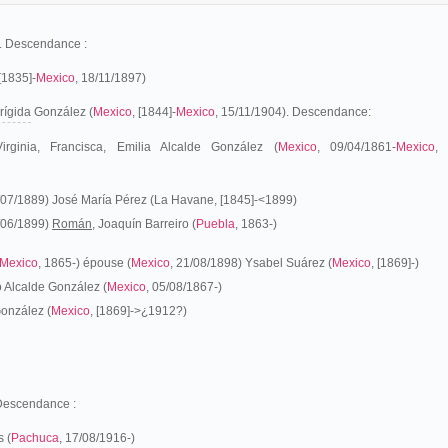
. Descendance :
 [1835]-
Mexico
, 18/11/1897)
rígida
González
(
Mexico
, [1844]-
Mexico
, 15/11/1904). Descendance:
rginia, Francisca, Emilia Alcalde González (
Mexico
, 09/04/1861-
Mexico
,
/07/1889) José María Pérez (La Havane, [1845]-<1899)
0/06/1899)
Román,
Joaquín Barreiro (
Puebla
, 1863-)
Mexico
, 1865-) épouse (
Mexico
, 21/08/1898) Ysabel Suárez (
Mexico
, [1869]-)
o Alcalde González (
Mexico
, 05/08/1867-)
onzález (
Mexico
, [1869]->¿1912?)
 Descendance :
s (
Pachuca
, 17/08/1916-)