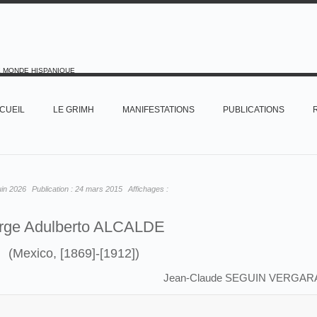
E MONDE HISPANIQUE
CUEIL
LE GRIMH
MANIFESTATIONS
PUBLICATIONS
uin 2026
Publication :
24 mars 2015
Affichages :
rge Adulberto ALCALDE
(Mexico, [1869]-[1912])
Jean-Claude SEGUIN VERGAR