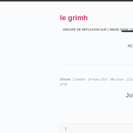
le grimh
GROUPE DE RÉFLEXION SUR L'IMAGE DANS L
AC
Détails
Création :
24 mars 2015
Mis à jour :
21 j
8758
Jo
1