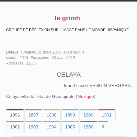
le grimh
GROUPE DE RÉFLEXION SUR L'IMAGE DANS LE MONDE HISPANIQUE
Détails
Création :
25 mars 2015
Mis à jour :
4
octobre 2019
Publication :
25 mars 2015
Affichages :
11665
CELAYA
Jean-Claude SEGUIN VERGARA
Celaya ville de l'état de Guanajuato (
Mexique
).
1896
1897
1898
1899
1900
1901
1902
1903
1904
1905
1906
$