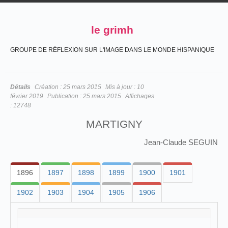
le grimh
GROUPE DE RÉFLEXION SUR L'IMAGE DANS LE MONDE HISPANIQUE
Détails
Création :
25 mars 2015
Mis à jour :
10
février 2019
Publication :
25 mars 2015
Affichages
:
12748
MARTIGNY
Jean-Claude SEGUIN
1896
1897
1898
1899
1900
1901
1902
1903
1904
1905
1906