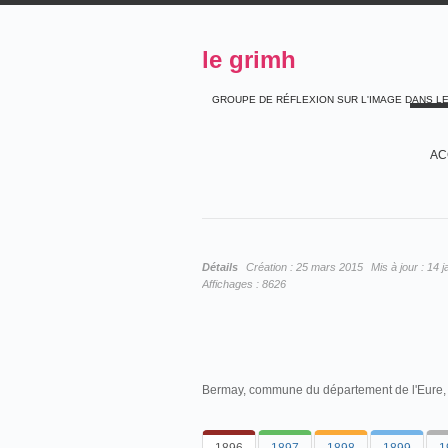
le grimh
GROUPE DE RÉFLEXION SUR L'IMAGE DANS L
AC
Détails
Création :
25 mars 2015
Mis à jour :
14 j
Affichages :
8626
Bermay, commune du département de l'Eure, 