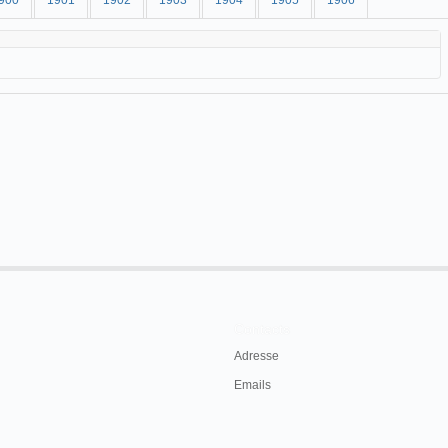
900
1901
1902
1903
1904
1905
1906
Contacts
Adresse
Emails