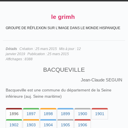
le grimh
GROUPE DE RÉFLEXION SUR L'IMAGE DANS LE MONDE HISPANIQUE
Détails
Création :
25 mars 2015
Mis à jour :
12
janvier 2019
Publication :
25 mars 2015
Affichages :
8388
BACQUEVILLE
Jean-Claude SEGUIN
Bacqueville est une commune du département de la Seine
inférieure (auj. Seine maritime)
1896
1897
1898
1899
1900
1901
1902
1903
1904
1905
1906