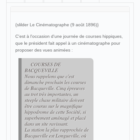
{slilder Le Cinématographe (9 août 1896)}
C'est à l'occasion d'une journée de courses hippiques,
que le président fait appel à un cinématographe pour
proposer des vues animées :
COURSES DE
BACQUEVILLE
Nous rappelons que c'est
dimanche prochain les courses
de Bacqueville. Cinq épreuves
au trot très importantes, un
steeple chase militaire doivent
être courus sur le magnifique
hippodrome de cette Société, si
superbement aménagé et placé
dans un site ravissant.
La station la plus rapprochée de
Bacqueville est Longueville, où