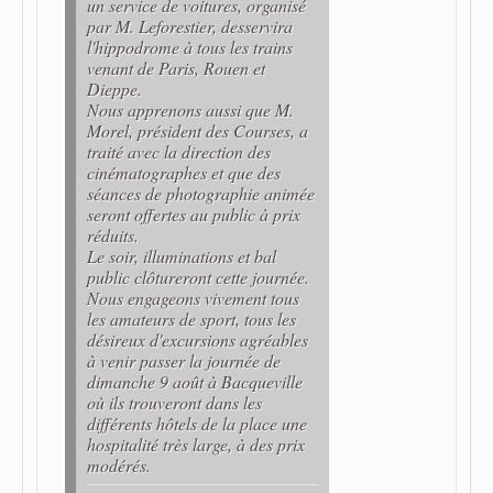
un service de voitures, organisé
par M. Leforestier, desservira
l'hippodrome à tous les trains
venant de Paris, Rouen et
Dieppe.
Nous apprenons aussi que M.
Morel, président des Courses, a
traité avec la direction des
cinématographes et que des
séances de photographie animée
seront offertes au public à prix
réduits.
Le soir, illuminations et bal
public clôtureront cette journée.
Nous engageons vivement tous
les amateurs de sport, tous les
désireux d'excursions agréables
à venir passer la journée de
dimanche 9 août à Bacqueville
où ils trouveront dans les
différents hôtels de la place une
hospitalité très large, à des prix
modérés.